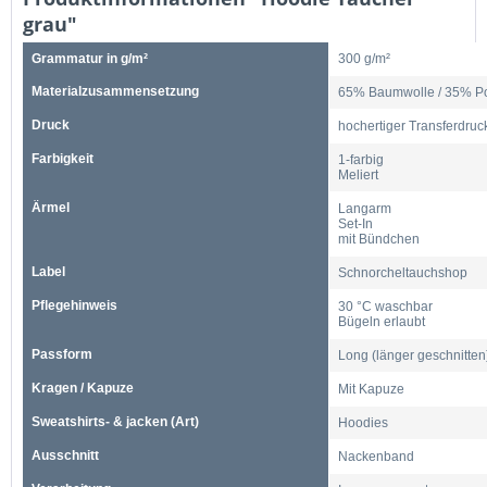
grau"
Grammatur in g/m²
300 g/m²
Materialzusammensetzung
65% Baumwolle / 35% Po
Druck
hochertiger Transferdruc
Farbigkeit
1-farbig
Meliert
Ärmel
Langarm
Set-In
mit Bündchen
Label
Schnorcheltauchshop
Pflegehinweis
30 °C waschbar
Bügeln erlaubt
Passform
Long (länger geschnitten
Kragen / Kapuze
Mit Kapuze
Sweatshirts- & jacken (Art)
Hoodies
Ausschnitt
Nackenband