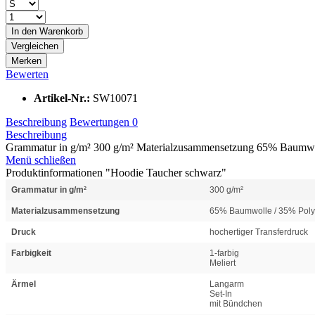
In den
Warenkorb
Vergleichen
Merken
Bewerten
Artikel-Nr.:
SW10071
Beschreibung
Bewertungen
0
Beschreibung
Grammatur in g/m² 300 g/m² Materialzusammensetzung 65% Baumwoll
Menü schließen
Produktinformationen "Hoodie Taucher schwarz"
Grammatur in g/m²
300 g/m²
Materialzusammensetzung
65% Baumwolle / 35% Poly
Druck
hochertiger Transferdruck
Farbigkeit
1-farbig
Meliert
Ärmel
Langarm
Set-In
mit Bündchen